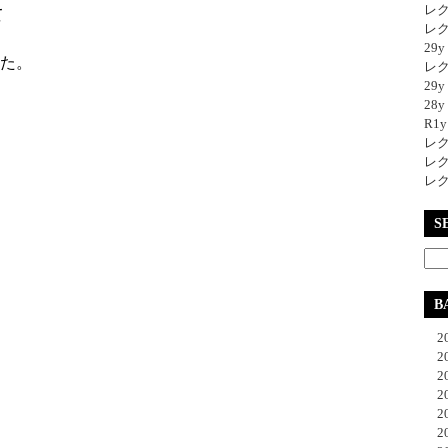
レク
て
レク
29
した。
レク
29
28y
R1
レク
レク
レク
S
B
20
20
20
20
20
20