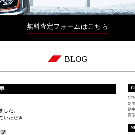
無料査定フォームはこちら
BLOG
納車
C
NE
新
納
ました。
買
ていただき
N
申請