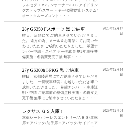
フルセグＴＶ/ワンオーナー/ETC/アイドリン
グストップ/スマートキー/盗難防止システム/
オートクルーズコント・・・
2023年12月17
28y GS350 Fスポーツ 黒 ご納車
日
昨日、店頭にてご納車させていただきまし
た。 遠方の為、メール＆お電話にてお問い合
わせいただき ご成約いただきました。 希望ナ
ンバー申請・スペアキー作成 新規2年車検整
備実施・名義変更完了後 無事・・・
2023年12月14
27y GS300h I-PKG 黒 ご納車
日
昨日、京都陸運局にてご納車させていただき
ました。 一度現車確認にお越しいただき即ご
成約いただきました。 希望ナンバー・車庫証
明・申請 ご納車前の整備点検実施・名義変更
完了後 無事にご納車させていただきま・・・
2023年12月04
レクサス ＧＳ入庫！
日
本革シート/キーレスエントリー/ＡＢＳ/運転
席エアバック/助手席エアバック/サイドエア