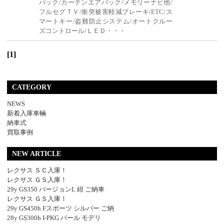
バック/カーテンエアバック/メモリーナビ他/
フルセグＴＶ/衝突被害軽減ブレーキ/ETC/ス
マートキー/盗難防止システム/オートクルー
ズコントロール/ＬＥＤ・・・
[1]
CATEGORY
NEWS
新着入庫車輛
納車式
買取事例
NEW ARTICLE
レクサス ＳＣ入庫！
レクサス ＧＳ入庫！
29y GS350 バージョンL 紺 ご納車
レクサス ＧＳ入庫！
29y GS450h Fスポーツ シルバー ご納
28y GS300h I-PKG パール モデリ