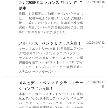
2022年09月16
24y C200BEエレガンス ワゴン 白 ご
日
納車
昨日、お客様宅にご納車させていただきまし
た。 一度現車確認にお越しいただき 試乗走行
後、ご成約いただきました。 納車前点検整備
実施・希望ナンバー申請 名義変更完了後、無
事にご納車させていただきました ・・・
2022年09月12
メルセデス・ベンツ Ｅクラス入庫！
日
キーレスエントリー/ＡＢＳ/運転席エアバッ
ク/助手席エアバック/サイドエアバック/カー
テンエアバック/ＨＤＤナビ/フルセグＴＶ/衝
突被害軽減ブレーキ/ワンオーナー/ETC/アイ
ドリングストップ/スマートキー/盗難防止シ
ステム/オートクルーズ・・・
2022年09月12
メルセデス・ベンツ Ｅクラスステー
日
ションワゴン入庫！
本革シート/キーレスエントリー/ＡＢＳ/運転
席エアバック/助手席エアバック/サイドエア
バック/カーテンエアバック/ＨＤＤナビ/フル
セグＴＶ/衝突被害軽減ブレーキ/ワンオーナ