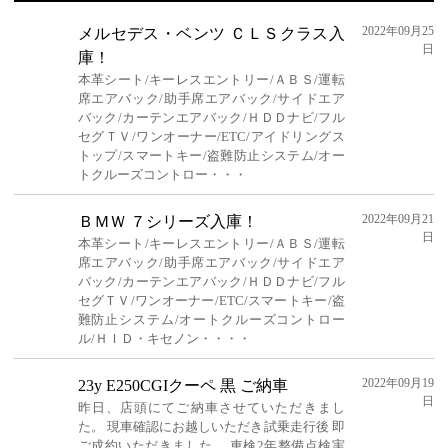
2022年09月25
メルセデス・ベンツ ＣＬＳクラス入
日
庫！
本革シート/キーレスエントリー/ＡＢＳ/運転
席エアバック/助手席エアバック/サイドエア
バック/カーテンエアバック/ＨＤＤナビ/フル
セグＴＶ/ワンオーナー/ETC/アイドリングス
トップ/スマートキー/盗難防止システム/オー
トクルーズコントロー・・・
2022年09月21
ＢＭＷ ７シリーズ入庫！
日
本革シート/キーレスエントリー/ＡＢＳ/運転
席エアバック/助手席エアバック/サイドエア
バック/カーテンエアバック/ＨＤＤナビ/フル
セグＴＶ/ワンオーナー/ETC/スマートキー/盗
難防止システム/オートクルーズコントロー
ル/ＨＩＤ・キセノン・・・・
2022年09月19
23y E250CGIクーペ 黒 ご納車
日
昨日、店頭にてご納車させていただきまし
た。 現車確認にお越しいただき試乗走行後 即
ご成約いただきました。 車検2年整備点検実