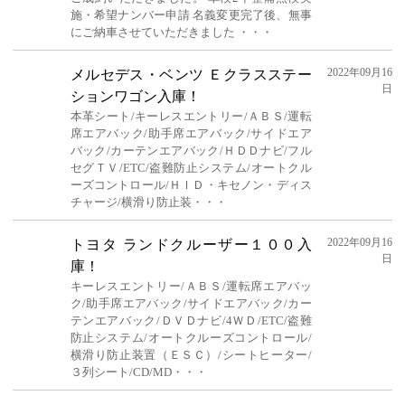
施・希望ナンバー申請 名義変更完了後、無事
にご納車させていただきました ・・・
2022年09月16
メルセデス・ベンツ Ｅクラスステー
日
ションワゴン入庫！
本革シート/キーレスエントリー/ＡＢＳ/運転
席エアバック/助手席エアバック/サイドエア
バック/カーテンエアバック/ＨＤＤナビ/フル
セグＴＶ/ETC/盗難防止システム/オートクル
ーズコントロール/ＨＩＤ・キセノン・ディス
チャージ/横滑り防止装・・・
2022年09月16
トヨタ ランドクルーザー１００入
日
庫！
キーレスエントリー/ＡＢＳ/運転席エアバッ
ク/助手席エアバック/サイドエアバック/カー
テンエアバック/ＤＶＤナビ/4ＷＤ/ETC/盗難
防止システム/オートクルーズコントロール/
横滑り防止装置（ＥＳＣ）/シートヒーター/
３列シート/CD/MD・・・