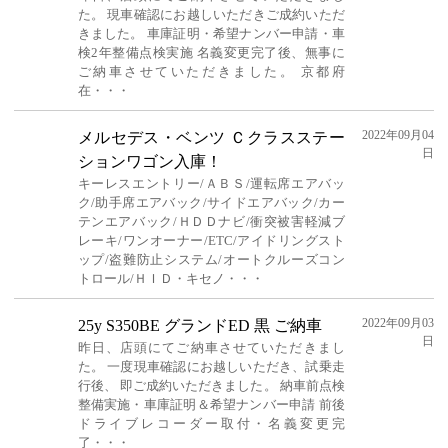
た。 現車確認にお越しいただきご成約いただ
きました。 車庫証明・希望ナンバー申請・車
検2年整備点検実施 名義変更完了後、無事に
ご納車させていただきました。 京都府
在・・・
2022年09月04
メルセデス・ベンツ Ｃクラスステー
日
ションワゴン入庫！
キーレスエントリー/ＡＢＳ/運転席エアバッ
ク/助手席エアバック/サイドエアバック/カー
テンエアバック/ＨＤＤナビ/衝突被害軽減ブ
レーキ/ワンオーナー/ETC/アイドリングスト
ップ/盗難防止システム/オートクルーズコン
トロール/ＨＩＤ・キセノ・・・
2022年09月03
25y S350BE グランドED 黒 ご納車
日
昨日、店頭にてご納車させていただきまし
た。 一度現車確認にお越しいただき、試乗走
行後、 即ご成約いただきました。 納車前点検
整備実施・車庫証明＆希望ナンバー申請 前後
ドライブレコーダー取付・名義変更完
了・・・