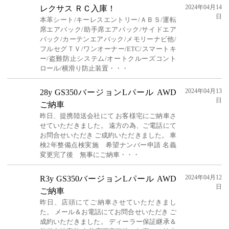
2024年04月14
レクサス ＲＣ入庫！
日
本革シート/キーレスエントリー/ＡＢＳ/運転
席エアバック/助手席エアバック/サイドエア
バック/カーテンエアバック/メモリーナビ他/
フルセグＴＶ/ワンオーナー/ETC/スマートキ
ー/盗難防止システム/オートクルーズコント
ロール/横滑り防止装置・・・
2024年04月13
28y GS350バージョンLパール AWD
日
ご納車
昨日、提携陸送会社にて お客様宅にご納車さ
せていただきました。 遠方の為、ご電話にて
お問合せいただき ご成約いただきました。 車
検2年整備点検実施 希望ナンバー申請 名義
変更完了後 無事にご納車・・・
2024年04月12
R3y GS350バージョンLパール AWD
日
ご納車
昨日、店頭にてご納車させていただきまし
た。 メール＆お電話にてお問合せいただき ご
成約いただきました。 ディーラー保証継承＆