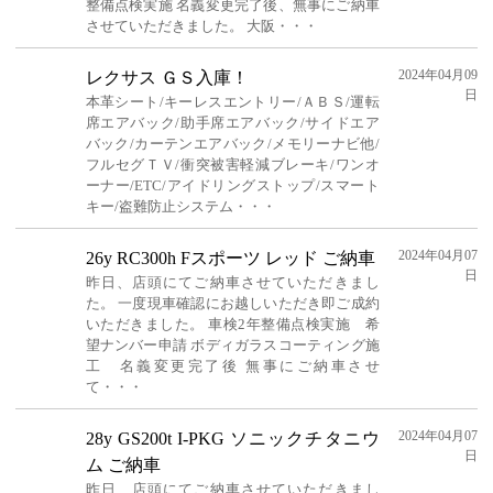
整備点検実施 名義変更完了後、無事にご納車
させていただきました。 大阪・・・
2024年04月09
レクサス ＧＳ入庫！
日
本革シート/キーレスエントリー/ＡＢＳ/運転
席エアバック/助手席エアバック/サイドエア
バック/カーテンエアバック/メモリーナビ他/
フルセグＴＶ/衝突被害軽減ブレーキ/ワンオ
ーナー/ETC/アイドリングストップ/スマート
キー/盗難防止システム・・・
2024年04月07
26y RC300h Fスポーツ レッド ご納車
日
昨日、店頭にてご納車させていただきまし
た。 一度現車確認にお越しいただき即ご成約
いただきました。 車検2年整備点検実施 希
望ナンバー申請 ボディガラスコーティング施
工 名義変更完了後 無事にご納車させ
て・・・
2024年04月07
28y GS200t I-PKG ソニックチタニウ
日
ム ご納車
昨日、店頭にてご納車させていただきまし