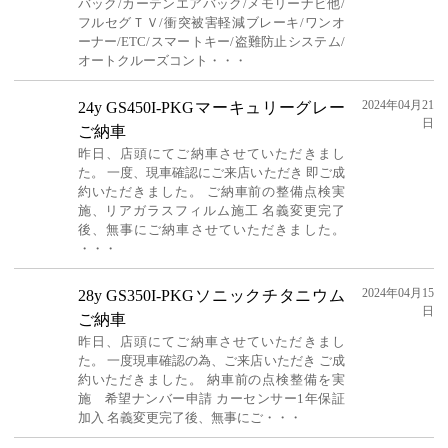
バック/カーテンエアバック/メモリーナビ他/
フルセグＴＶ/衝突被害軽減ブレーキ/ワンオ
ーナー/ETC/スマートキー/盗難防止システム/
オートクルーズコント・・・
2024年04月21
24y GS450I-PKGマーキュリーグレー
日
ご納車
昨日、店頭にてご納車させていただきまし
た。 一度、現車確認にご来店いただき 即ご成
約いただきました。 ご納車前の整備点検実
施、リアガラスフィルム施工 名義変更完了
後、無事にご納車させていただきました。
・・・
2024年04月15
28y GS350I-PKGソニックチタニウム
日
ご納車
昨日、店頭にてご納車させていただきまし
た。 一度現車確認の為、ご来店いただき ご成
約いただきました。 納車前の点検整備を実
施 希望ナンバー申請 カーセンサー1年保証
加入 名義変更完了後、無事にご・・・