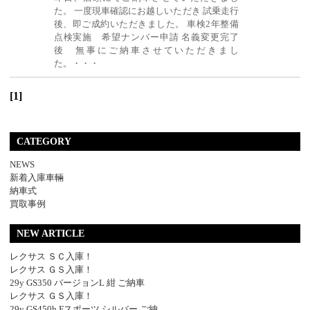
た。 一度現車確認にお越しいただき 試乗走行
後、即ご成約いただきました。 車検2年整備
点検実施 希望ナンバー申請 名義変更完了
後 無事にご納車させていただきまし
た。・・・
[1]
CATEGORY
NEWS
新着入庫車輛
納車式
買取事例
NEW ARTICLE
レクサス ＳＣ入庫！
レクサス ＧＳ入庫！
29y GS350 バージョンL 紺 ご納車
レクサス ＧＳ入庫！
29y GS450h Fスポーツ シルバー ご納