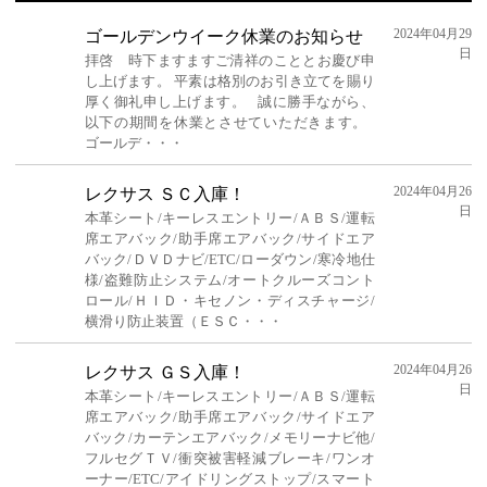
2024年04月29
ゴールデンウイーク休業のお知らせ
日
拝啓 時下ますますご清祥のこととお慶び申
し上げます。 平素は格別のお引き立てを賜り
厚く御礼申し上げます。 誠に勝手ながら、
以下の期間を休業とさせていただきます。
ゴールデ・・・
2024年04月26
レクサス ＳＣ入庫！
日
本革シート/キーレスエントリー/ＡＢＳ/運転
席エアバック/助手席エアバック/サイドエア
バック/ＤＶＤナビ/ETC/ローダウン/寒冷地仕
様/盗難防止システム/オートクルーズコント
ロール/ＨＩＤ・キセノン・ディスチャージ/
横滑り防止装置（ＥＳＣ・・・
2024年04月26
レクサス ＧＳ入庫！
日
本革シート/キーレスエントリー/ＡＢＳ/運転
席エアバック/助手席エアバック/サイドエア
バック/カーテンエアバック/メモリーナビ他/
フルセグＴＶ/衝突被害軽減ブレーキ/ワンオ
ーナー/ETC/アイドリングストップ/スマート