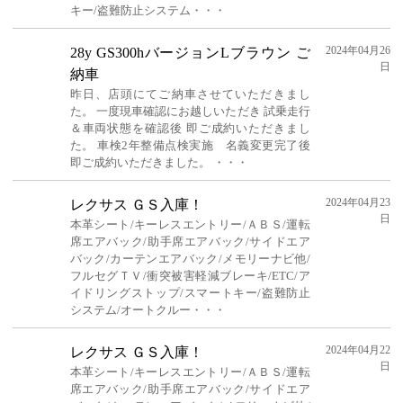
キー/盗難防止システム・・・
2024年04月26
28y GS300hバージョンLブラウン ご
日
納車
昨日、店頭にてご納車させていただきまし
た。 一度現車確認にお越しいただき 試乗走行
＆車両状態を確認後 即ご成約いただきまし
た。 車検2年整備点検実施 名義変更完了後
即ご成約いただきました。 ・・・
2024年04月23
レクサス ＧＳ入庫！
日
本革シート/キーレスエントリー/ＡＢＳ/運転
席エアバック/助手席エアバック/サイドエア
バック/カーテンエアバック/メモリーナビ他/
フルセグＴＶ/衝突被害軽減ブレーキ/ETC/ア
イドリングストップ/スマートキー/盗難防止
システム/オートクルー・・・
2024年04月22
レクサス ＧＳ入庫！
日
本革シート/キーレスエントリー/ＡＢＳ/運転
席エアバック/助手席エアバック/サイドエア