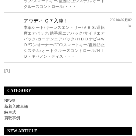
ップ/スマートキー/盗難防止システム/オート
クルーズコントロール/・・・
2021年02月02
アウディ Ｑ７入庫！
日
本革シート/キーレスエントリー/ＡＢＳ/運転
席エアバック/助手席エアバック/サイドエア
バック/カーテンエアバック/ＨＤＤナビ/4Ｗ
Ｄ/ワンオーナー/ETC/スマートキー/盗難防止
システム/オートクルーズコントロール/ＨＩ
Ｄ・キセノン・ディス・・・
[1]
CATEGORY
NEWS
新着入庫車輛
納車式
買取事例
NEW ARTICLE