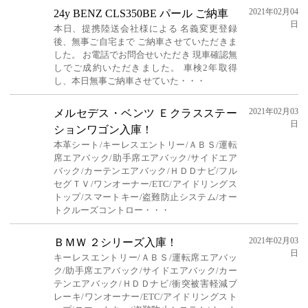
2021年02月04
24y BENZ CLS350BE パール ご納車
日
本日、提携陸送会社様による 名義変更登録
後、無事ご自宅まで ご納車させていただきま
した。 お電話でお問合せいただき 現車確認無
しでご成約いただきました。 車検2年取得
し、本日無事ご納車させていた・・・
2021年02月03
メルセデス・ベンツ Ｅクラスステー
日
ションワゴン入庫！
本革シート/キーレスエントリー/ＡＢＳ/運転
席エアバック/助手席エアバック/サイドエア
バック/カーテンエアバック/ＨＤＤナビ/フル
セグＴＶ/ワンオーナー/ETC/アイドリングス
トップ/スマートキー/盗難防止システム/オー
トクルーズコントロー・・・
2021年02月03
ＢＭＷ ２シリーズ入庫！
日
キーレスエントリー/ＡＢＳ/運転席エアバッ
ク/助手席エアバック/サイドエアバック/カー
テンエアバック/ＨＤＤナビ/衝突被害軽減ブ
レーキ/ワンオーナー/ETC/アイドリングスト