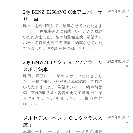
2021年02月17
24y BENZ E250AVG 60thアニバーサ
日
リー 白
昨日、お客様宅にてご納車させていただきま
した。 一度現車確認にお越しいただきご成約
いただきました。 納車前整備点検・希望ナン
バー・名義変更完了後 無事ご納車させていた
だきました。 京都府在住 M様 あり・・・
2021年02月17
28y BMW218iアクティブツアラーM
日
スポ ご納車
昨日、店頭にてご納車させていただきまし
た。 一度ご来店いただき現車確認後、ご成約
いただきました。 希望ナンバー・納車前整
備・車検2年取得・名義変更完了後 昨日ご納
車させていただきました。 京都府在住
H・・・
2021年02月17
メルセデス・ベンツ ＣＬＳクラス入
日
庫！
本革シート/キーレスエントリー/ＡＢＳ/運転