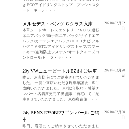
き ECOアイドリングストップ プッシュスタ
ート キーレ・・・
2021年02月22
メルセデス・ベンツ Ｃクラス入庫！
日
本革シート/キーレスエントリー/ＡＢＳ/運転
席エアバック/助手席エアバック/サイドエア
バック/カーテンエアバック/ＨＤＤナビ/フル
セグＴＶ/ETC/アイドリングストップ/スマー
トキー/盗難防止システム/オートクルーズコ
ントロール/ＨＩＤ・キ・・・
2021年02月20
20y VWニュービートルEZ 紺 ご納車
日
昨日、お客様宅にてご納車させていただきま
した。 一度ご来店いただき現車確認後、即ご
成約いただきました。 車検2年取得・希望ナ
ンバー・名義変更完了後 無事ご自宅にてご納
車させていただきました。 京都府在住・・・
2021年02月20
24y BENZ E350BEワゴン パール ご納
日
車
昨日、店頭にてご納車させていただきまし