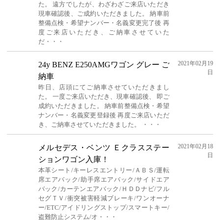
た。 遠方でしたが、わざわざご来店いただき
現車確認後、ご成約いただきました。 納車前
整備点検・希望ナンバー・名義変更完了後 再
度ご来店いただき、ご納車させていた
だ・・・
2021年02月19
24y BENZ E250AMGワゴン グレー ご
日
納車
昨日、店頭にてご納車させていただきまし
た。 一度ご来店いただき、現車確認後、 即ご
成約いただきました。 納車前整備点検・希望
ナンバー・名義変更登録後 再度ご来店いただ
き、ご納車させていただきました。 ・・・
2021年02月18
メルセデス・ベンツ Ｅクラスステー
日
ションワゴン入庫！
本革シート/キーレスエントリー/ＡＢＳ/運転
席エアバック/助手席エアバック/サイドエア
バック/カーテンエアバック/ＨＤＤナビ/フル
セグＴＶ/衝突被害軽減ブレーキ/ワンオーナ
ー/ETC/アイドリングストップ/スマートキー/
盗難防止システム/オ・・・