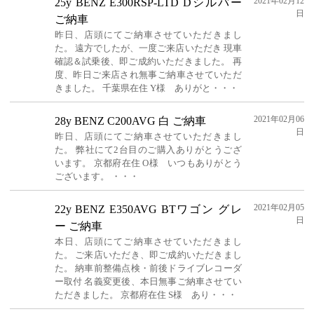
2021年02月12
25y BENZ E300RSP-LTD Dシルバー
日
ご納車
昨日、店頭にてご納車させていただきまし
た。 遠方でしたが、一度ご来店いただき 現車
確認＆試乗後、即ご成約いただきました。 再
度、昨日ご来店され無事ご納車させていただ
きました。 千葉県在住 Y様 ありがと・・・
2021年02月06
28y BENZ C200AVG 白 ご納車
日
昨日、店頭にてご納車させていただきまし
た。 弊社にて2台目のご購入ありがとうござ
います。 京都府在住 O様 いつもありがとう
ございます。 ・・・
2021年02月05
22y BENZ E350AVG BTワゴン グレ
日
ー ご納車
本日、店頭にてご納車させていただきまし
た。 ご来店いただき、即ご成約いただきまし
た。 納車前整備点検・前後ドライブレコーダ
ー取付 名義変更後、本日無事ご納車させてい
ただきました。 京都府在住 S様 あり・・・