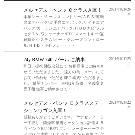
2021年02月26
メルセデス・ベンツ Ｃクラス入庫！
日
本革シート/キーレスエントリー/ＡＢＳ/運転
席エアバック/助手席エアバック/サイドエア
バック/カーテンエアバック/ＨＤＤナビ/フル
セグＴＶ/ワンオーナー/ETC/スマートキー/盗
難防止システム/オートクルーズコントロー
ル/ＨＩＤ・キセノン・・・・
2021年02月25
24y BMW 740i パール ご納車
日
昨日、提携 陸送会社にて お客様宅にご納車さ
せていただきました。 遠方の為、メールにて
お問い合わせいただき 即ご成約いただきまし
た。 希望ナンバー 車検2年取得 名義変更
完了後 無事ご納車させて・・・
2021年02月22
メルセデス・ベンツ Ｅクラスステー
日
ションワゴン入庫！
観覧ありがとうございます。 ヤナセディーラ
ー下取り 禁煙車 業者オークション評価４.５
点 ベンツE250BEワゴン レーダーセーフテ
ィPKG ご成約いただきましてから車検2年付