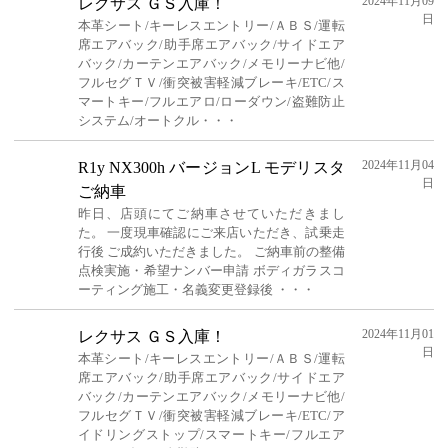
2024年11月09
レクサス ＧＳ入庫！
日
本革シート/キーレスエントリー/ＡＢＳ/運転
席エアバック/助手席エアバック/サイドエア
バック/カーテンエアバック/メモリーナビ他/
フルセグＴＶ/衝突被害軽減ブレーキ/ETC/ス
マートキー/フルエアロ/ローダウン/盗難防止
システム/オートクル・・・
2024年11月04
R1y NX300h バージョンL モデリスタ
日
ご納車
昨日、店頭にてご納車させていただきまし
た。 一度現車確認にご来店いただき、試乗走
行後 ご成約いただきました。 ご納車前の整備
点検実施・希望ナンバー申請 ボディガラスコ
ーティング施工・名義変更登録後 ・・・
2024年11月01
レクサス ＧＳ入庫！
日
本革シート/キーレスエントリー/ＡＢＳ/運転
席エアバック/助手席エアバック/サイドエア
バック/カーテンエアバック/メモリーナビ他/
フルセグＴＶ/衝突被害軽減ブレーキ/ETC/ア
イドリングストップ/スマートキー/フルエア