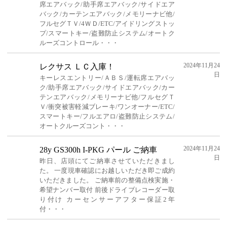
席エアバック/助手席エアバック/サイドエア
バック/カーテンエアバック/メモリーナビ他/
フルセグＴＶ/4ＷＤ/ETC/アイドリングストッ
プ/スマートキー/盗難防止システム/オートク
ルーズコントロール・・・
2024年11月24
レクサス ＬＣ入庫！
日
キーレスエントリー/ＡＢＳ/運転席エアバッ
ク/助手席エアバック/サイドエアバック/カー
テンエアバック/メモリーナビ他/フルセグＴ
Ｖ/衝突被害軽減ブレーキ/ワンオーナー/ETC/
スマートキー/フルエアロ/盗難防止システム/
オートクルーズコント・・・
2024年11月24
28y GS300h I-PKG パール ご納車
日
昨日、店頭にてご納車させていただきまし
た。 一度現車確認にお越しいただき即ご成約
いただきました。 ご納車前の整備点検実施・
希望ナンバー取付 前後ドライブレコーダー取
り付け カーセンサーアフター保証2年
付・・・