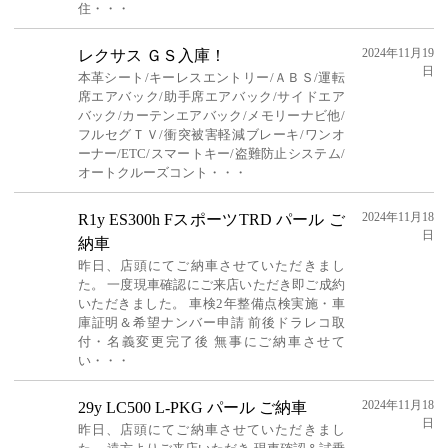
住・・・
2024年11月19
レクサス ＧＳ入庫！
日
本革シート/キーレスエントリー/ＡＢＳ/運転
席エアバック/助手席エアバック/サイドエア
バック/カーテンエアバック/メモリーナビ他/
フルセグＴＶ/衝突被害軽減ブレーキ/ワンオ
ーナー/ETC/スマートキー/盗難防止システム/
オートクルーズコント・・・
2024年11月18
R1y ES300h FスポーツTRD パール ご
日
納車
昨日、店頭にてご納車させていただきまし
た。 一度現車確認にご来店いただき即ご成約
いただきました。 車検2年整備点検実施・車
庫証明＆希望ナンバー申請 前後ドラレコ取
付・名義変更完了後 無事にご納車させて
い・・・
2024年11月18
29y LC500 L-PKG パール ご納車
日
昨日、店頭にてご納車させていただきまし