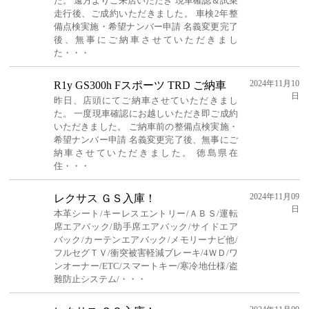
た。 遠方よりご来店いただき 現車確認＆試乗
走行後、ご成約いただきました。 車検2年整
備点検実施・希望ナンバー申請 名義変更完了
後、無事にご納車させていただきまし
た・・・
2024年11月10
R1y GS300h Fスポーツ TRD ご納車
日
昨日、店頭にてご納車させていただきまし
た。 一度現車確認にお越しいただき即ご成約
いただきました。 ご納車前の整備点検実施・
希望ナンバー申請 名義変更完了後、無事にご
納車させていただきました。 徳島県在
住・・・
2024年11月09
レクサス ＧＳ入庫！
日
本革シート/キーレスエントリー/ＡＢＳ/運転
席エアバック/助手席エアバック/サイドエア
バック/カーテンエアバック/メモリーナビ他/
フルセグＴＶ/衝突被害軽減ブレーキ/4ＷＤ/ワ
ンオーナー/ETC/スマートキー/寒冷地仕様/盗
難防止システム/・・・