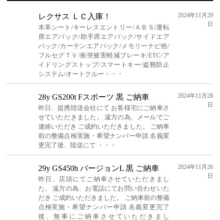
2024年11月29
レクサス ＬＣ入庫！
日
本革シート/キーレスエントリー/ＡＢＳ/運転
席エアバック/助手席エアバック/サイドエア
バック/カーテンエアバック/メモリーナビ他/
フルセグＴＶ/衝突被害軽減ブレーキ/ETC/ア
イドリングストップ/スマートキー/盗難防止
システム/オートクルー・・・
2024年11月28
28y GS200t Fスポーツ 黒 ご納車
日
昨日、提携陸送会社にて お客様宅にご納車さ
せていただきました。 遠方の為、メールでご
連絡いただき ご成約いただきました。 ご納車
前の整備点検実施・希望ナンバー申請 名義変
更完了後、陸送にて ・・・
2024年11月26
29y GS450h バージョンL 黒 ご納車
日
昨日、店頭にてご納車させていただきまし
た。 遠方の為、お電話にてお問い合わせいた
だき ご成約いただきました。 ご納車前の整備
点検実施・希望ナンバー申請 名義変更完了
後、無事にご納車させていただきまし