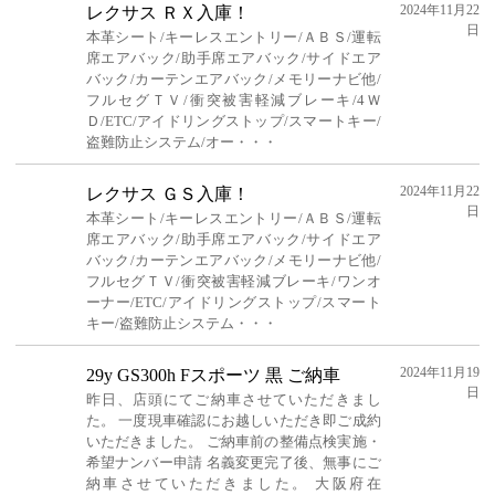
2024年11月22
レクサス ＲＸ入庫！
日
本革シート/キーレスエントリー/ＡＢＳ/運転
席エアバック/助手席エアバック/サイドエア
バック/カーテンエアバック/メモリーナビ他/
フルセグＴＶ/衝突被害軽減ブレーキ/4Ｗ
Ｄ/ETC/アイドリングストップ/スマートキー/
盗難防止システム/オー・・・
2024年11月22
レクサス ＧＳ入庫！
日
本革シート/キーレスエントリー/ＡＢＳ/運転
席エアバック/助手席エアバック/サイドエア
バック/カーテンエアバック/メモリーナビ他/
フルセグＴＶ/衝突被害軽減ブレーキ/ワンオ
ーナー/ETC/アイドリングストップ/スマート
キー/盗難防止システム・・・
2024年11月19
29y GS300h Fスポーツ 黒 ご納車
日
昨日、店頭にてご納車させていただきまし
た。 一度現車確認にお越しいただき即ご成約
いただきました。 ご納車前の整備点検実施・
希望ナンバー申請 名義変更完了後、無事にご
納車させていただきました。 大阪府在