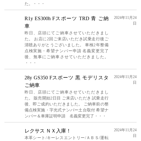
た。・・・
2024年11月24
R1y ES300h Fスポーツ TRD 青 ご納
日
車
昨日、店頭にてご納車させていただきまし
た。 お店に2回ご来店いただき試乗走行後ご
清聴ありがとうございました。 車検2年整備
点検実施・希望ナンバー申請 名義変更完了
後、無事にご納車させていただきました。
・・・
2024年11月24
28y GS350 Fスポーツ 黒 モデリスタ
日
ご納車
昨日、店頭にてご納車させていただきまし
た。 販売開始2日目 ご来店いただき 試乗走行
後、即ご成約いただきました。 ご納車前の整
備点検実施・字光式ナンバー土台取付 希望ナ
ンバー＆車庫証明申請 名義変更完了・・・
2024年11月24
レクサス ＮＸ入庫！
日
本革シート/キーレスエントリー/ＡＢＳ/運転