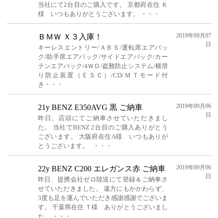
当社にて2台目のご購入です。 京都府在住 Ｋ
様 いつもありがとうございます。 ・・・
2019年09月07
ＢＭＷ Ｘ３入庫！
日
キーレスエントリー/ＡＢＳ/運転席エアバッ
ク/助手席エアバック/サイドエアバック/カー
テンエアバック/4ＷＤ/盗難防止システム/横滑
り防止装置（ＥＳＣ）/CD/ＭＴモード付
き・・・
2019年09月06
21y BENZ E350AVG 黒 ご納車
日
昨日、店頭にてご納車させていただきまし
た。 当社でBENZ 2台目のご購入ありがとう
ございます。 大阪府在住A様 いつもありが
とうございます。 ・・・
2019年09月06
22y BENZ C200 エレガンス赤 ご納車
日
昨日、提携会社ゼロ陸送にて登録＆ご納車さ
せていただきました。 遠方にもかかわらず、
3度も足を運んでいただき感謝感謝でございま
す。 千葉県在住 Ｔ様 ありがとうございまし
た。 ・・・