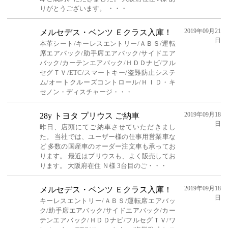
りがとうございます。 ・・・
2019年09月21
メルセデス・ベンツ Ｅクラス入庫！
日
本革シート/キーレスエントリー/ＡＢＳ/運転
席エアバック/助手席エアバック/サイドエア
バック/カーテンエアバック/ＨＤＤナビ/フル
セグＴＶ/ETC/スマートキー/盗難防止システ
ム/オートクルーズコントロール/ＨＩＤ・キ
セノン・ディスチャージ・・・
2019年09月18
28y トヨタ プリウス ご納車
日
昨日、店頭にてご納車させていただきまし
た。 当社では、ユーザー様の仕事用営業車な
ど 多数の国産車のオーダー注文車も承ってお
ります。 最近はプリウスも、よく販売してお
ります。 大阪府在住 Ｎ様 3台目のご・・・
2019年09月18
メルセデス・ベンツ Ｅクラス入庫！
日
キーレスエントリー/ＡＢＳ/運転席エアバッ
ク/助手席エアバック/サイドエアバック/カー
テンエアバック/ＨＤＤナビ/フルセグＴＶ/ワ