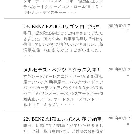
ンオーナー/ETC/スマートキー/盗難防止シス
テム/オートクルーズコントロール/ＨＩＤ・
キセノン・ディスチャー・・・
2019年09月17
23y BENZ E250CGIワゴン 白 ご納車
日
昨日、提携陸送会社にてご納車させていただ
きました。 遠方の為、現車確認無しで当社を
信用していただき ご購入いただきました。 新
潟県在住 Ｈ様 ありがとうございました。
・・・
2019年09月15
メルセデス・ベンツ Ｅクラス入庫！
日
本革シート/キーレスエントリー/ＡＢＳ/運転
席エアバック/助手席エアバック/サイドエア
バック/カーテンエアバック/ＨＤＤナビ/フル
セグＴＶ/ワンオーナー/ETC/スマートキー/盗
難防止システム/オートクルーズコントロー
ル/ＨＩＤ・キセノン・・・・
2019年09月12
22y BENZ A170エレガンス 赤 ご納車
日
昨日、店頭にてご納車させていただきまし
た。 当社下取り車両です。ご近所のお客様が