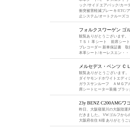
ック/サイドエアバック/カー
衝突被害軽減ブレーキ/ETC/
止システム/オートクルーズコ
フォルクスワーゲン ゴ
観覧ありがとうございます。 
ＴＳＩ 革シート 前席シー
ブレコーダー 新車保証書 
本革シート/キーレスエン・・
メルセデス・ベンツ Ｃ
観覧ありがとうございます。
ダイヤモンドホワイトエディ
ガラスサンルーフ ＡＭＧア
席シートヒーター装備 ブラッ
23y BENZ C200AMG
昨日、大阪寝屋川の大阪陸運
だきました。 VWゴルフか
大阪府在住 K様 ありがとうご