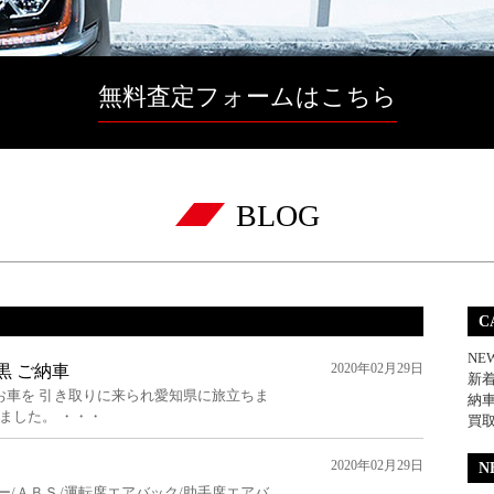
無料査定フォームはこちら
BLOG
C
NE
2020年02月29日
G 黒 ご納車
新
お車を 引き取りに来られ愛知県に旅立ちま
納
ました。 ・・・
買
2020年02月29日
！
N
ー/ＡＢＳ/運転席エアバック/助手席エアバ