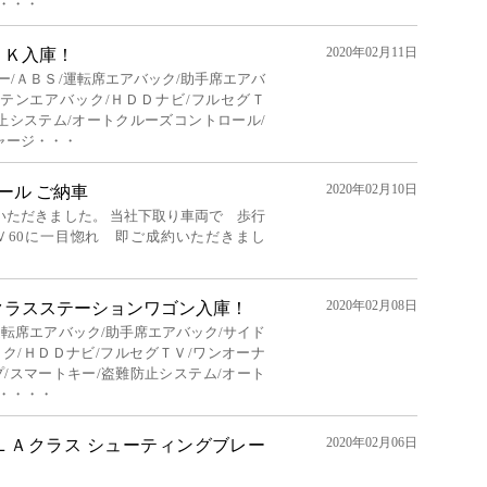
・・・
2020年02月11日
ＬＫ入庫！
ー/ＡＢＳ/運転席エアバック/助手席エアバ
ーテンエアバック/ＨＤＤナビ/フルセグＴ
防止システム/オートクルーズコントロール/
ャージ・・・
2020年02月10日
 パール ご納車
いただきました。 当社下取り車両で 歩行
Ｖ60に一目惚れ 即ご成約いただきまし
2020年02月08日
クラスステーションワゴン入庫！
運転席エアバック/助手席エアバック/サイド
ク/ＨＤＤナビ/フルセグＴＶ/ワンオーナ
プ/スマートキー/盗難防止システム/オート
・・・・
2020年02月06日
ＬＡクラス シューティングブレー