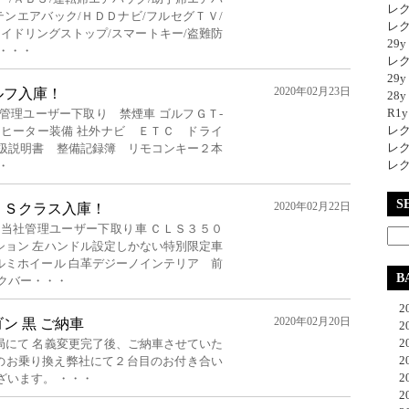
レク
テンエアバック/ＨＤＤナビ/フルセグＴＶ/
レク
アイドリングストップ/スマートキー/盗難防
29
・・・
レク
29
2020年02月23日
ルフ入庫！
28y
R1
管理ユーザー下取り 禁煙車 ゴルフＧＴ-
レク
トヒーター装備 社外ナビ ＥＴＣ ドライ
レク
取扱説明書 整備記録簿 リモコンキー２本
レク
・
S
2020年02月22日
ＬＳクラス入庫！
 当社管理ユーザー下取り車 ＣＬＳ３５０
ション 左ハンドル設定しかない特別限定車
ルミホイール 白革デジーノインテリア 前
B
クバー・・・
20
2020年02月20日
ワゴン 黒 ご納車
20
20
局にて 名義変更完了後、ご納車させていた
20
らのお乗り換え弊社にて２台目のお付き合い
20
ざいます。 ・・・
20