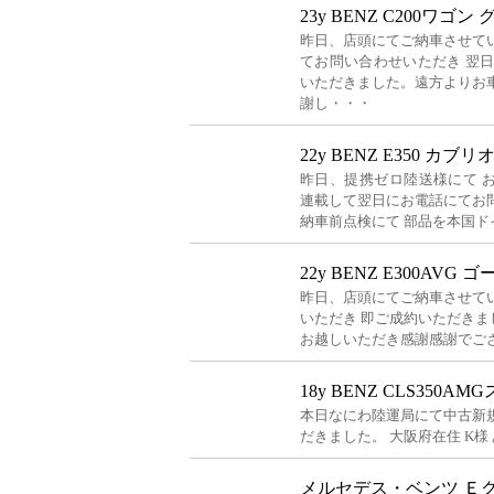
23y BENZ C200ワゴン
昨日、店頭にてご納車させて
てお問い合わせいただき 翌
いただきました。遠方よりお
謝し・・・
22y BENZ E350 カブ
昨日、提携ゼロ陸送様にて 
連載して翌日にお電話にてお
納車前点検にて 部品を本国ド
22y BENZ E300AVG
昨日、店頭にてご納車させて
いただき 即ご成約いただきま
お越しいただき感謝感謝でござ
18y BENZ CLS350A
本日なにわ陸運局にて中古新
だきました。 大阪府在住 K様
メルセデス・ベンツ Ｅ