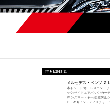
[年月]:2019-11
メルセデス・ベンツ Ｇ
本革シート/キーレスエントリ
ック/サイドエアバック/カーテ
ＷＤ/スマートキー/盗難防止
Ｄ・キセノン・ディスチャー