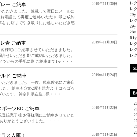
レク
2019年11月30日
 グレー ご納車
レク
いただきました。 連載して翌日にメールに
29
日お電話にて再度ご連絡いただき 即ご成約
レク
車を お店まで引き取りにお越しいただき感
29
28y
R1
2019年11月30日
リオレ青 ご納車
レク
レク
お客様宅にご納車させていただきました。
レク
問合せいただき 即ご成約いただきました。
イツからの手配に為 ご納車まで1ヶ・・・
S
2019年11月24日
 ゴールド ご納車
いただきました。 一度、現車確認にご来店
した。 納車も含め2度も遠方より はるばる
B
います。 神奈川県在住 I 様・・・
20
2019年11月22日
MGスポーツED ご納車
20
20
規登録完了後 お客様宅にご納車させていた
20
 ありがとうございました。 ・・・
20
20
2019年11月21日
クラス入庫！