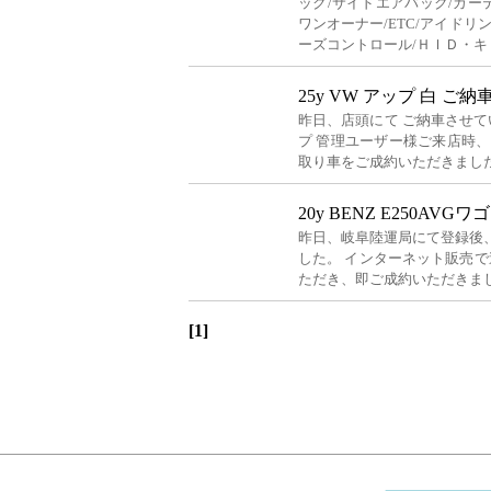
ック/サイドエアバック/カー
ワンオーナー/ETC/アイドリ
ーズコントロール/ＨＩＤ・キ
25y VW アップ 白 ご納
昨日、店頭にて ご納車させて
プ 管理ユーザー様ご来店時、
取り車をご成約いただきました
20y BENZ E250AVG
昨日、岐阜陸運局にて登録後
した。 インターネット販売で
ただき、即ご成約いただきまし
[1]