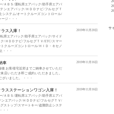
20
ー/ＡＢＳ/運転席エアバック/助手席エアバ
20
ーテンエアバック/ＨＤＤナビ/フルセグＴ
20
防止システム/オートクルーズコントロール/
ャージ・・・
サ
2019年11月20日
クラス入庫！
運転席エアバック/助手席エアバック/サイド
/ＨＤＤナビ/フルセグＴＶ/ETC/スマー
ートクルーズコントロール/ＨＩＤ・キセノ
止・・・
2019年11月16日
ご納車
録後 お客様宅近郊までご納車させていただ
ご来店いただき即ご成約いただきました。
ございました。 ・・・
2019年11月16日
クラスステーションワゴン入庫！
ー/ＡＢＳ/運転席エアバック/助手席エアバ
テンエアバック/ＨＤＤナビ/フルセグＴＶ/
ングストップ/スマートキー/盗難防止システ
・・・