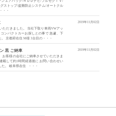
テンエアバック/ＨＤＤナビ/フルセグＴＶ/
ングストップ/盗難防止システム/オートクル
・・・
2019年11月02日
車
いただきました。 当社下取り車両VWアッ
 コンパクトカーお探しとの事で 急遽、下
。 京都府在住 M様 3台目の・・・
2019年11月02日
ワゴン 黒 ご納車
、 お客様の会社にご納車させていただきま
連載して約1時間経過後に お問い合わせい
た。 岐阜県在住 ・・・