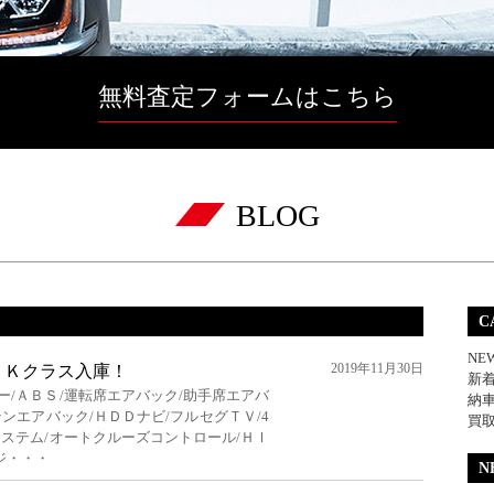
無料査定フォームはこちら
BLOG
C
NE
2019年11月30日
ＬＫクラス入庫！
新
ー/ＡＢＳ/運転席エアバック/助手席エアバ
納
ンエアバック/ＨＤＤナビ/フルセグＴＶ/4
買
システム/オートクルーズコントロール/ＨＩ
ジ・・・
N