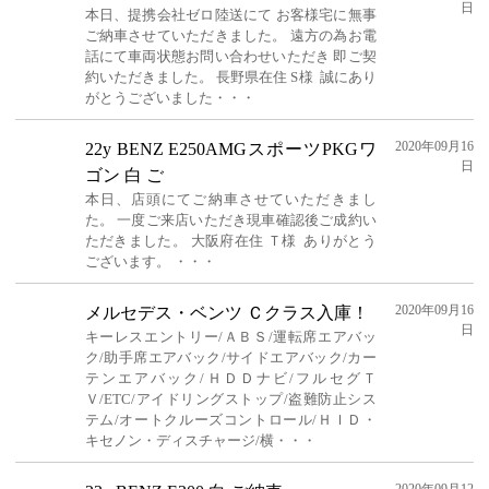
日
本日、提携会社ゼロ陸送にて お客様宅に無事
ご納車させていただきました。 遠方の為お電
話にて車両状態お問い合わせいただき 即ご契
約いただきました。 長野県在住 S様 誠にあり
がとうございました・・・
2020年09月16
22y BENZ E250AMGスポーツPKGワ
日
ゴン 白 ご
本日、店頭にてご納車させていただきまし
た。 一度ご来店いただき現車確認後ご成約い
ただきました。 大阪府在住 Ｔ様 ありがとう
ございます。 ・・・
2020年09月16
メルセデス・ベンツ Ｃクラス入庫！
日
キーレスエントリー/ＡＢＳ/運転席エアバッ
ク/助手席エアバック/サイドエアバック/カー
テンエアバック/ＨＤＤナビ/フルセグＴ
Ｖ/ETC/アイドリングストップ/盗難防止シス
テム/オートクルーズコントロール/ＨＩＤ・
キセノン・ディスチャージ/横・・・