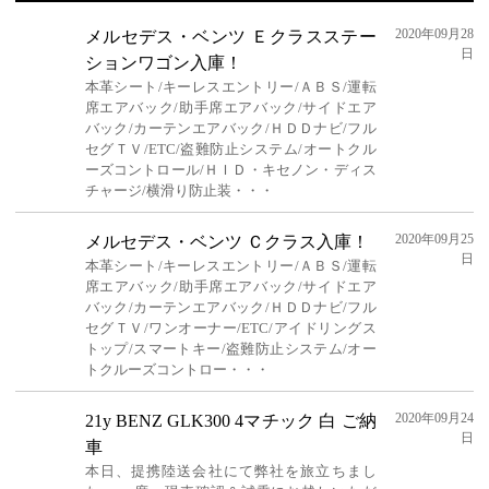
2020年09月28
メルセデス・ベンツ Ｅクラスステー
日
ションワゴン入庫！
本革シート/キーレスエントリー/ＡＢＳ/運転
席エアバック/助手席エアバック/サイドエア
バック/カーテンエアバック/ＨＤＤナビ/フル
セグＴＶ/ETC/盗難防止システム/オートクル
ーズコントロール/ＨＩＤ・キセノン・ディス
チャージ/横滑り防止装・・・
2020年09月25
メルセデス・ベンツ Ｃクラス入庫！
日
本革シート/キーレスエントリー/ＡＢＳ/運転
席エアバック/助手席エアバック/サイドエア
バック/カーテンエアバック/ＨＤＤナビ/フル
セグＴＶ/ワンオーナー/ETC/アイドリングス
トップ/スマートキー/盗難防止システム/オー
トクルーズコントロー・・・
2020年09月24
21y BENZ GLK300 4マチック 白 ご納
日
車
本日、提携陸送会社にて弊社を旅立ちまし