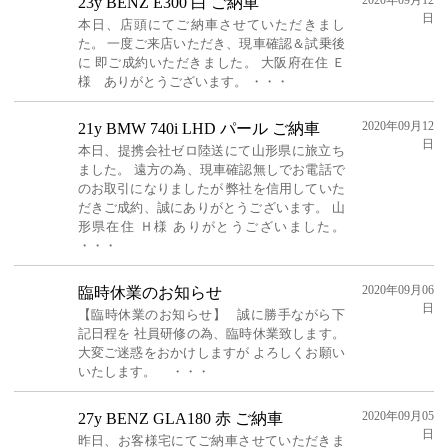
2020年09月12
23y BENZ E300 白 ご納車
日
本日、店頭にてご納車させていただきまし
た。 一度ご来店いただき、現車確認＆試乗後
に 即ご成約いただきました。 大阪府在住 Ｅ
様 ありがとうございます。 ・・・
2020年09月12
21y BMW 740i LHD パール ご納車
日
本日、提携会社ゼロ陸送にて山形県に旅立ち
ました。 遠方の為、現車確認無しでお電話で
のお取引になりましたが 弊社を信用していた
だきご成約、誠にありがとうございます。 山
形県在住 Ｈ様 ありがとうございました。
・・・
2020年09月06
臨時休業のお知らせ
日
【臨時休業のお知らせ】 誠に勝手ながら下
記日程を 社員研修の為、臨時休業致します。
大変ご迷惑をおかけしますが よろしくお願い
いたします。 ・・・
2020年09月05
27y BENZ GLA180 赤 ご納車
日
昨日、お客様宅にてご納車させていただきま