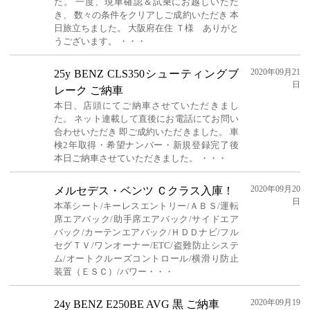
た。 一度、現車確認＆試乗にお越しいただ
き、 数々の条件をクリアしご成約いただき 本
日旅立ちました。 大阪府在住 Ｔ様 ありがと
うございます。 ・・・
2020年09月21
25y BENZ CLS350シューティングブ
日
レーク ご納車
本日、店頭にてご納車させていただきまし
た。 ネット連載して直後にお電話にてお問い
合わせいただき 即ご成約いただきました。 車
検2年取得・希望ナンバー・新規登録完了後
本日ご納車させていただきました。 ・・・
2020年09月20
メルセデス・ベンツ Ｃクラス入庫！
日
本革シート/キーレスエントリー/ＡＢＳ/運転
席エアバック/助手席エアバック/サイドエア
バック/カーテンエアバック/ＨＤＤナビ/フル
セグＴＶ/ワンオーナー/ETC/盗難防止システ
ム/オートクルーズコントロール/横滑り防止
装置（ＥＳＣ）/パワー・・・
2020年09月19
24y BENZ E250BE AVG 黒 ご納車