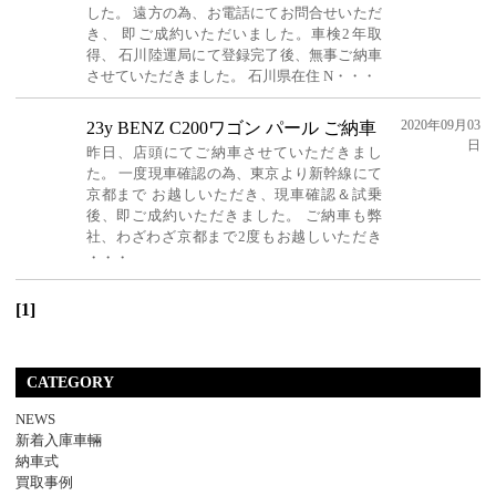
した。 遠方の為、お電話にてお問合せいただ
き、 即ご成約いただいました。車検2年取
得、 石川陸運局にて登録完了後、無事ご納車
させていただきました。 石川県在住 N・・・
2020年09月03
23y BENZ C200ワゴン パール ご納車
日
昨日、店頭にてご納車させていただきまし
た。 一度現車確認の為、東京より新幹線にて
京都まで お越しいただき、現車確認＆試乗
後、即ご成約いただきました。 ご納車も弊
社、わざわざ京都まで2度もお越しいただき
・・・
[1]
CATEGORY
NEWS
新着入庫車輛
納車式
買取事例