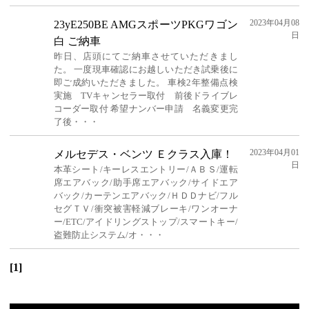
2023年04月08
23yE250BE AMGスポーツPKGワゴン
日
白 ご納車
昨日、店頭にてご納車させていただきまし
た。 一度現車確認にお越しいただき試乗後に
即ご成約いただきました。 車検2年整備点検
実施 TVキャンセラー取付 前後ドライブレ
コーダー取付 希望ナンバー申請 名義変更完
了後・・・
2023年04月01
メルセデス・ベンツ Ｅクラス入庫！
日
本革シート/キーレスエントリー/ＡＢＳ/運転
席エアバック/助手席エアバック/サイドエア
バック/カーテンエアバック/ＨＤＤナビ/フル
セグＴＶ/衝突被害軽減ブレーキ/ワンオーナ
ー/ETC/アイドリングストップ/スマートキー/
盗難防止システム/オ・・・
[1]