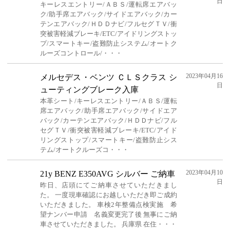
日
キーレスエントリー/ＡＢＳ/運転席エアバッ
ク/助手席エアバック/サイドエアバック/カー
テンエアバック/ＨＤＤナビ/フルセグＴＶ/衝
突被害軽減ブレーキ/ETC/アイドリングストッ
プ/スマートキー/盗難防止システム/オートク
ルーズコントロール/・・・
2023年04月16
メルセデス・ベンツ ＣＬＳクラス シ
日
ューティングブレーク入庫
本革シート/キーレスエントリー/ＡＢＳ/運転
席エアバック/助手席エアバック/サイドエア
バック/カーテンエアバック/ＨＤＤナビ/フル
セグＴＶ/衝突被害軽減ブレーキ/ETC/アイド
リングストップ/スマートキー/盗難防止シス
テム/オートクルーズコ・・・
2023年04月10
21y BENZ E350AVG シルバー ご納車
日
昨日、店頭にてご納車させていただきまし
た。 一度現車確認にお越しいただき即ご成約
いただきました。 車検2年整備点検実施 希
望ナンバー申請 名義変更完了後 無事にご納
車させていただきました。 兵庫県 在住・・・