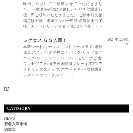
昨日、店頭にてご納車させていただきまし
た。 一度現車確認にお越しいただき 試乗走行
後、即ご成約いただきました。 ご納車前の整
備点検実施 希望ナンバー申請 名義変更完了
後、カーセンサーアフター保証3年付帯・・・
2024年12月01
レクサス ＧＳ入庫！
日
本革シート/キーレスエントリー/ＡＢＳ/運転
席エアバック/助手席エアバック/サイドエア
バック/カーテンエアバック/メモリーナビ他/
フルセグＴＶ/衝突被害軽減ブレーキ/ETC/ア
イドリングストップ/スマートキー/盗難防止
システム/オートクルー・・・
[1]
CATEGORY
NEWS
新着入庫車輛
納車式