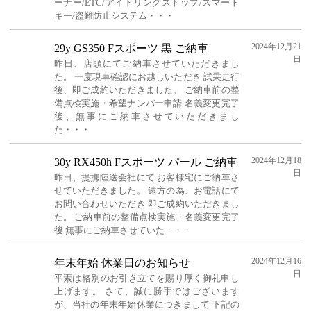
ーナー/ETC/アイドリングストップ/スマート
キー/盗難防止システム・・・
2024年12月21
29y GS350 Fスポーツ 黒 ご納車
日
昨日、店頭にてご納車させていただきまし
た。 一度現車確認にお越しいただき 試乗走行
後、即ご成約いただきました。 ご納車前の整
備点検実施・希望ナンバー申請 名義変更完了
後、無事にご納車させていただきまし
た・・・
2024年12月18
30y RX450h Fスポーツ パール ご納車
日
昨日、提携陸送会社にて お客様宅にご納車さ
せていただきました。 遠方の為、お電話にて
お問い合わせいただき 即ご成約いただきまし
た。 ご納車前の整備点検実施・名義変更完了
後 無事にご納車させていた・・・
2024年12月16
年末年始 休業日のお知らせ
日
平素は格別のお引き立てを賜り厚く御礼申し
上げます。 さて、誠に勝手ではございます
が、当社の年末年始休業につきまして 下記の