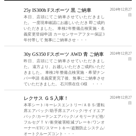
2024年12月27
25y IS300h Fスポーツ 黒 ご納車
日
本日、店頭にてご納車させていただきまし
た。 一度現車確認にお越しいただき 即ご成約
いただきました。 車検2年整備点検実施・名
義変更登録申請 カーセンサーアフター保証3
年付帯して 無事にご納車させ・・・
2024年12月27
30y GS350 Fスポーツ AWD 青 ご納車
日
昨日、店頭にてご納車させていただきまし
た。 遠方より、お越しいただきご成約いただ
きました。 車検2年整備点検実施・希望ナン
バー申請 名義変更完了後、無事にご納車させ
ていただきました。 石川県在住 O様 ・・・
2024年12月27
レクサス ＧＳ入庫！
日
本革シート/キーレスエントリー/ＡＢＳ/運転
席エアバック/助手席エアバック/サイドエア
バック/カーテンエアバック/メモリーナビ他/
フルセグＴＶ/衝突被害軽減ブレーキ/ワンオ
ーナー/ETC/スマートキー/盗難防止システム/
オートクルーズコント・・・