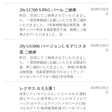
2024年12月23
29y LC500 S-PKG パール ご納車
日
昨日、店頭にてご納車させていただきまし
た。 一度現車確認にお越しいただき 即ご成約
いただきました。 2年車検整備点検実施 希
望ナンバー申請 名義変更完了後、無事にご納
車させていただきました。 京・・・
2024年12月23
29y GS300h バージョンL モデリスタ
日
黒 ご納車
昨日、店頭にてご納車させていただきまし
た。 一度現車確認にお越しいただき 試乗走行
後、即ご成約いただきました。 車検2年整備
点検実施・名義変更申請 ETCセットアップ・
カーセンサーアフター保証1年付帯後・・・
2024年12月21
レクサス ＧＳ入庫！
日
本革シート/キーレスエントリー/ＡＢＳ/運転
席エアバック/助手席エアバック/サイドエア
バック/カーテンエアバック/メモリーナビ他/
フルセグＴＶ/衝突被害軽減ブレーキ/ワンオ