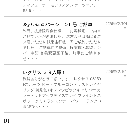
ディフューザー モデリスタ スポーツマフラー
RS‐R・・・
2026年02月04
28y GS250 バージョンL 黒 ご納車
日
昨日、提携陸送会社様にて お客様宅にご納車
させていただきました。 遠方よりはるばるご
来店いただき 試乗走行後、即ご成約いただき
ました。 ご納車前の整備点検実施・希望ナン
バー申請 名義変更完了後、無事にご納車さ
せ・・・
2026年02月01
レクサス ＧＳ入庫！
日
観覧ありがとうございます。 レクサス GS350
Fスポーツ ヒートブルーコントラストレイヤ
リング(特別色) オレンジビックキャリパー カ
ラーヘッドアップディスプレイ ブラインドス
ポット クリアランスソナー パワートランク 3
眼LEDヘ・・・
[1]