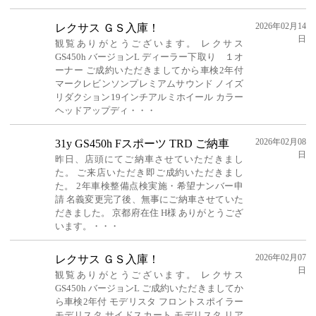
2026年02月14
レクサス ＧＳ入庫！
日
観覧ありがとうございます。 レクサス
GS450h バージョンL ディーラー下取り １オ
ーナー ご成約いただきましてから車検2年付
マークレビンソンプレミアムサウンド ノイズ
リダクション19インチアルミホイール カラー
ヘッドアップディ・・・
2026年02月08
31y GS450h Fスポーツ TRD ご納車
日
昨日、店頭にてご納車させていただきまし
た。 ご来店いただき即ご成約いただきまし
た。 2年車検整備点検実施・希望ナンバー申
請 名義変更完了後、無事にご納車させていた
だきました。 京都府在住 H様 ありがとうござ
います。・・・
2026年02月07
レクサス ＧＳ入庫！
日
観覧ありがとうございます。 レクサス
GS450h バージョンL ご成約いただきましてか
ら車検2年付 モデリスタ フロントスポイラー
モデリスタ サイドスカート モデリスタ リア