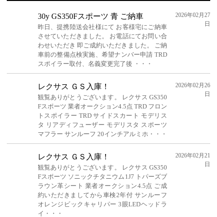
2026年02月27
30y GS350Fスポーツ 青 ご納車
日
昨日、提携陸送会社様にて お客様宅にご納車
させていただきました。 お電話にてお問い合
わせいただき 即ご成約いただきました。 ご納
車前の整備点検実施、希望ナンバー申請 TRD
スポイラー取付、名義変更完了後 ・・・
2026年02月26
レクサス ＧＳ入庫！
日
観覧ありがとうございます。 レクサス GS350
Fスポーツ 業者オークション4.5点 TRD フロン
トスポイラー TRD サイドスカート モデリス
タ リアディフューザー モデリスタ スポーツ
マフラー サンルーフ 20インチアルミホ・・・
2026年02月21
レクサス ＧＳ入庫！
日
観覧ありがとうございます。 レクサス GS350
Fスポーツ ソニックチタニウム1J7 トパーズブ
ラウン革シート 業者オークション4.5点 ご成
約いただきましてから車検2年付 サンルーフ
オレンジビックキャリパー 3眼LEDヘッドラ
イ・・・