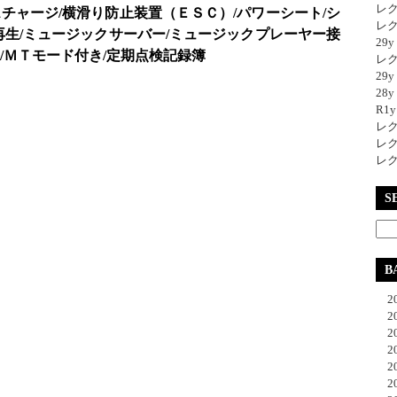
レク
チャージ/横滑り防止装置（ＥＳＣ）/パワーシート/シ
レク
再生/ミュージックサーバー/ミュージックプレーヤー接
29
ー/ＭＴモード付き/定期点検記録簿
レク
29
28y
R1
レク
レク
レク
S
B
20
20
20
20
20
20