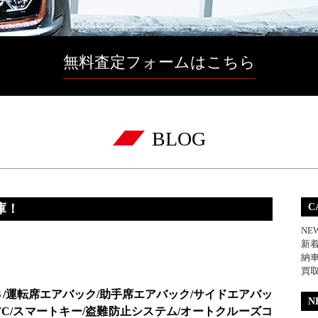
無料査定フォームはこちら
BLOG
庫！
C
NE
新
納
買
Ｓ/運転席エアバック/助手席エアバック/サイドエアバッ
N
TC/スマートキー/盗難防止システム/オートクルーズコ