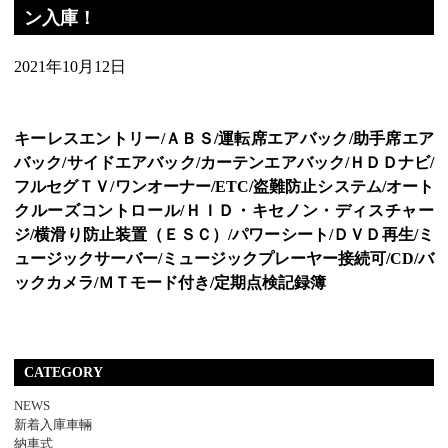
ン入庫！
2021年10月12日
キーレスエントリー/ＡＢＳ/運転席エアバック/助手席エア
バック/サイドエアバック/カーテンエアバック/ＨＤＤナビ/
フルセグＴＶ/ワンオーナー/ETC/盗難防止システム/オート
クルーズコントロール/ＨＩＤ・キセノン・ディスチャー
ジ/横滑り防止装置（ＥＳＣ）/パワーシート/ＤＶＤ再生/ミ
ュージックサーバー/ミュージックプレーヤー接続可/CD/バ
ックカメラ/ＭＴモード付き/定期点検記録簿
CATEGORY
NEWS
新着入庫車輛
納車式