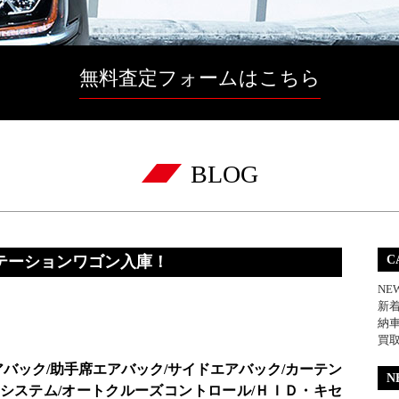
無料査定フォームはこちら
BLOG
テーションワゴン入庫！
C
NE
新
納
買
アバック/助手席エアバック/サイドエアバック/カーテン
N
防止システム/オートクルーズコントロール/ＨＩＤ・キセ