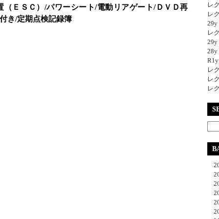
レク
置（ＥＳＣ）/パワーシート/電動リアゲート/ＤＶＤ再
レク
ド付き/定期点検記録簿
29
レク
29
28y
R1
レク
レク
レク
S
B
20
20
20
20
20
20