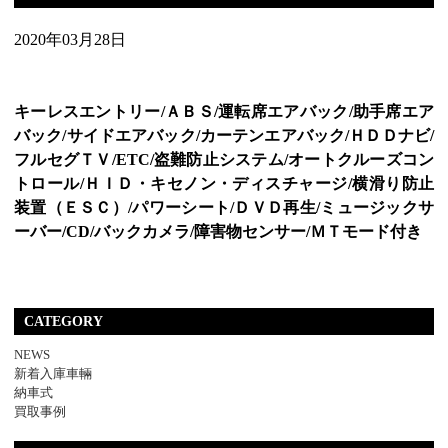
2020年03月28日
キーレスエントリー/ＡＢＳ/運転席エアバック/助手席エア
バック/サイドエアバック/カーテンエアバック/ＨＤＤナビ/
フルセグＴＶ/ETC/盗難防止システム/オートクルーズコン
トロール/ＨＩＤ・キセノン・ディスチャージ/横滑り防止
装置（ＥＳＣ）/パワーシート/ＤＶＤ再生/ミュージックサ
ーバー/CD/バックカメラ/障害物センサー/ＭＴモード付き
CATEGORY
NEWS
新着入庫車輛
納車式
買取事例