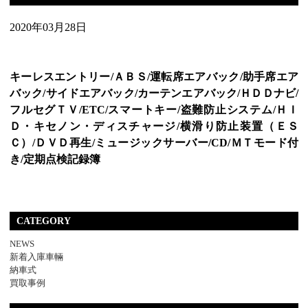
2020年03月28日
キーレスエントリー/ＡＢＳ/運転席エアバック/助手席エア
バック/サイドエアバック/カーテンエアバック/ＨＤＤナビ/
フルセグＴＶ/ETC/スマートキー/盗難防止システム/ＨＩ
Ｄ・キセノン・ディスチャージ/横滑り防止装置（ＥＳ
Ｃ）/ＤＶＤ再生/ミュージックサーバー/CD/ＭＴモード付
き/定期点検記録簿
CATEGORY
NEWS
新着入庫車輛
納車式
買取事例